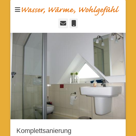
Installateur- und Heizungsbaumeister
Nils Essig
E-
Telefon
Mail
Komplettsanierung